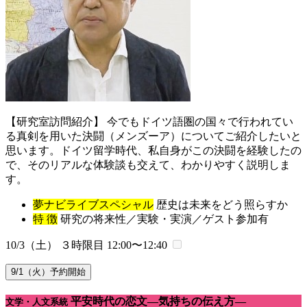
【研究室訪問紹介】 今でもドイツ語圏の国々で行われてい
る真剣を用いた決闘（メンズーア）についてご紹介したいと
思います。ドイツ留学時代、私自身がこの決闘を経験したの
で、そのリアルな体験談も交えて、わかりやすく説明しま
す。
夢ナビライブスペシャル
歴史は未来をどう照らすか
特 徴
研究の将来性／実験・実演／ゲスト参加有
10/3（土） ３時限目
12:00〜12:40
9/1（火）予約開始
平安時代の恋文―気持ちの伝え方―
文学・人文系統