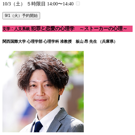
10/3（土） ５時限目
14:00〜14:40
9/1（火）予約開始
犯罪と恋愛の心理学 ～ストーカーの心理～
文学・人文系統
関西国際大学 心理学部 心理学科
准教授 板山 昂 先生 （兵庫県）