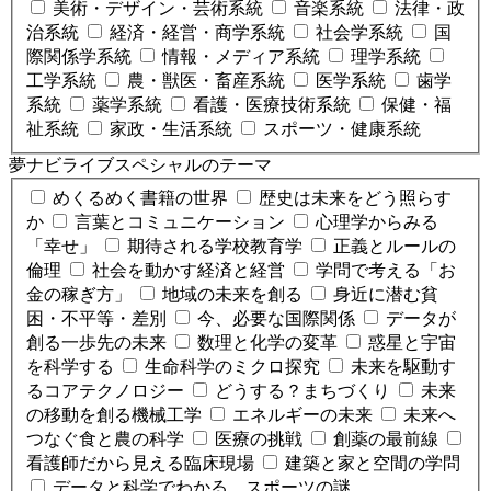
美術・デザイン・芸術系統
音楽系統
法律・政
治系統
経済・経営・商学系統
社会学系統
国
際関係学系統
情報・メディア系統
理学系統
工学系統
農・獣医・畜産系統
医学系統
歯学
系統
薬学系統
看護・医療技術系統
保健・福
祉系統
家政・生活系統
スポーツ・健康系統
夢ナビライブスペシャルのテーマ
めくるめく書籍の世界
歴史は未来をどう照らす
か
言葉とコミュニケーション
心理学からみる
「幸せ」
期待される学校教育学
正義とルールの
倫理
社会を動かす経済と経営
学問で考える「お
金の稼ぎ方」
地域の未来を創る
身近に潜む貧
困・不平等・差別
今、必要な国際関係
データが
創る一歩先の未来
数理と化学の変革
惑星と宇宙
を科学する
生命科学のミクロ探究
未来を駆動す
るコアテクノロジー
どうする？まちづくり
未来
の移動を創る機械工学
エネルギーの未来
未来へ
つなぐ食と農の科学
医療の挑戦
創薬の最前線
看護師だから見える臨床現場
建築と家と空間の学問
データと科学でわかる、スポーツの謎