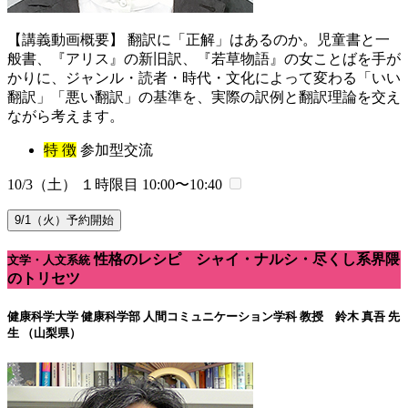
【講義動画概要】 翻訳に「正解」はあるのか。児童書と一
般書、『アリス』の新旧訳、『若草物語』の女ことばを手が
かりに、ジャンル・読者・時代・文化によって変わる「いい
翻訳」「悪い翻訳」の基準を、実際の訳例と翻訳理論を交え
ながら考えます。
特 徴
参加型交流
10/3（土） １時限目
10:00〜10:40
9/1（火）予約開始
性格のレシピ シャイ・ナルシ・尽くし系界隈
文学・人文系統
のトリセツ
健康科学大学 健康科学部 人間コミュニケーション学科
教授 鈴木 真吾 先
生 （山梨県）