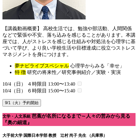
【講義動画概要】 高校生活では、勉強や部活動、人間関係
などで緊張や不安、落ち込みを感じることがあります。本講
座では、人がストレスを感じる仕組みや対処法を心理学に基
づいて学び、より良い学校生活や目標達成に役立つストレス
マネジメントを身につけます。
夢ナビライブスペシャル
心理学からみる「幸せ」
特 徴
研究の将来性／研究事例紹介／実験・実演
10/4（日） ４時限目
13:00〜13:40
10/4（日） ６時限目
15:00〜15:40
9/1（火）予約開始
芭蕉が名所になるまで～人々の営みから見る
文学・人文系統
『奥の細道』
大手前大学 国際日本学部
教授 辻村 尚子 先生 （兵庫県）