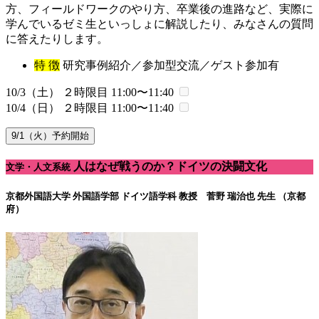
方、フィールドワークのやり方、卒業後の進路など、実際に
学んでいるゼミ生といっしょに解説したり、みなさんの質問
に答えたりします。
特 徴
研究事例紹介／参加型交流／ゲスト参加有
10/3（土） ２時限目
11:00〜11:40
10/4（日） ２時限目
11:00〜11:40
9/1（火）予約開始
人はなぜ戦うのか？ドイツの決闘文化
文学・人文系統
京都外国語大学 外国語学部 ドイツ語学科
教授 菅野 瑞治也 先生 （京都
府）