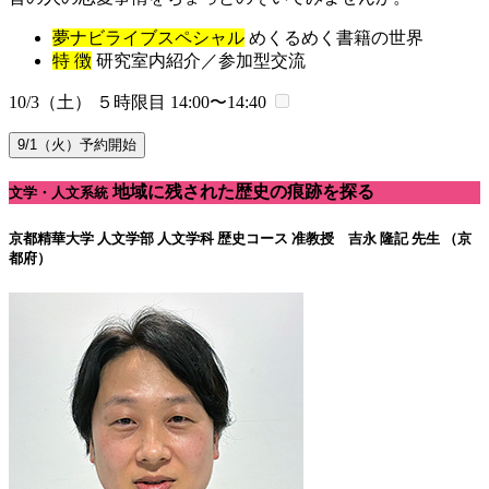
夢ナビライブスペシャル
めくるめく書籍の世界
特 徴
研究室内紹介／参加型交流
10/3（土） ５時限目
14:00〜14:40
9/1（火）予約開始
地域に残された歴史の痕跡を探る
文学・人文系統
京都精華大学 人文学部 人文学科 歴史コース
准教授 吉永 隆記 先生 （京
都府）