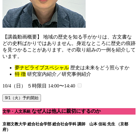
【講義動画概要】 地域の歴史を知る手がかりは、古文書な
どの史料ばかりではありません。身近なところに歴史の痕跡
を見つかることがあります。その取り組みの一例を紹介して
います。
夢ナビライブスペシャル
歴史は未来をどう照らすか
特 徴
研究室内紹介／研究事例紹介
10/4（日） ５時限目
14:00〜14:40
9/1（火）予約開始
なぜ人は他人に親切にするのか
文学・人文系統
京都文教大学 総合社会学部 総合社会学科
講師 山本 佳祐 先生 （京都
府）