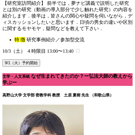
【研究室訪問紹介】 前半では，夢ナビ講義で説明した研究
とは別の研究（動画の導入部分で少し触れた研究）の内容を
紹介します．後半は，皆さんの関心や疑問を伺いながら，デ
ィスカッションしたいと思います．日頃の男女の違いや区別
に関するモヤモヤ，疑問などを教えて下さい．
特 徴
研究事例紹介／参加型交流
10/3（土） ４時限目
13:00〜13:40
9/1（火）予約開始
なぜ生まれてきたのか？ー弘法大師の教えから
文学・人文系統
学ぶー
高野山大学 文学部 密教学科
教授 土居 夏樹 先生 （和歌山県）