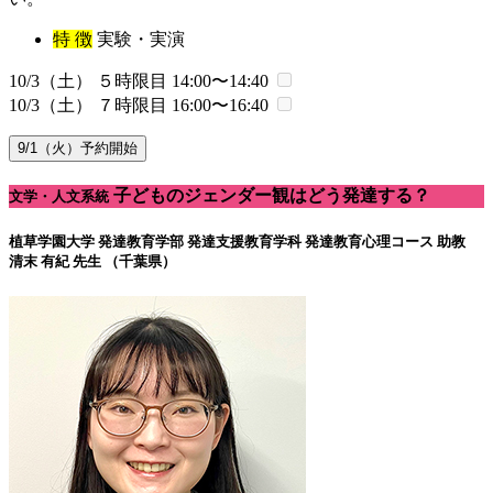
特 徴
実験・実演
10/3（土） ５時限目
14:00〜14:40
10/3（土） ７時限目
16:00〜16:40
9/1（火）予約開始
子どものジェンダー観はどう発達する？
文学・人文系統
植草学園大学 発達教育学部 発達支援教育学科 発達教育心理コース
助教
清末 有紀 先生 （千葉県）