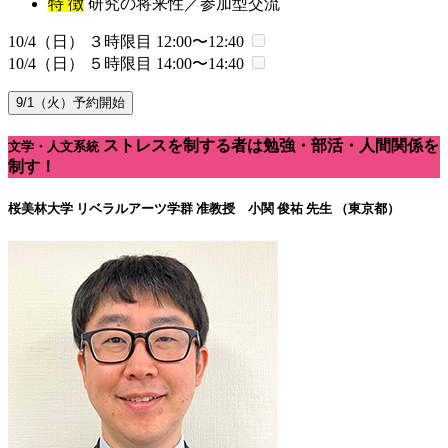
特 徴
研究の将来性／参加型交流
10/4（日） ３時限目
12:00〜12:40
10/4（日） ５時限目
14:00〜14:40
9/1（火）予約開始
ストレスを制する者は勉強・部活・人間関係を
文学・人文系統
制す！
桜美林大学 リベラルアーツ学群
准教授 小関 俊祐 先生 （東京都）