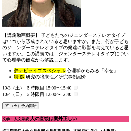
【講義動画概要】 子どもたちのジェンダーステレオタイプ
はいつから形成されていると思いますか。また、何が子ども
のジェンダーステレオタイプの発達に影響を与えていると思
いますか。この講義では、ジェンダーステレオタイプについ
て心理学の観点から解説します。
夢ナビライブスペシャル
心理学からみる「幸せ」
特 徴
研究の将来性／研究事例紹介
10/3（土） ６時限目
15:00〜15:40
10/4（日） ３時限目
12:00〜12:40
9/1（火）予約開始
人の直観は案外正しい
文学・人文系統
追手門学院大学 心理学部 心理学科
教授 本田 秀仁 先生 （大阪府）