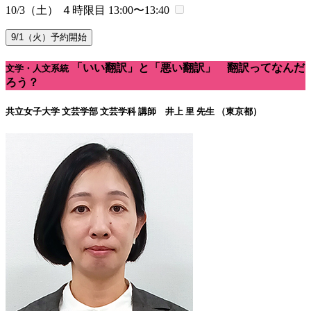
10/3（土） ４時限目
13:00〜13:40
9/1（火）予約開始
「いい翻訳」と「悪い翻訳」 翻訳ってなんだ
文学・人文系統
ろう？
共立女子大学 文芸学部 文芸学科
講師 井上 里 先生 （東京都）