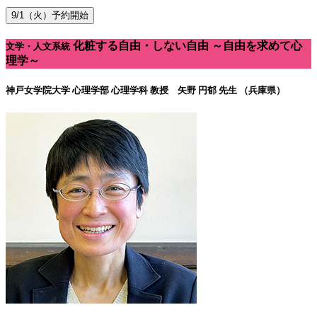
9/1（火）予約開始
化粧する自由・しない自由 ～自由を求めて心
文学・人文系統
理学～
神戸女学院大学 心理学部 心理学科
教授 矢野 円郁 先生 （兵庫県）