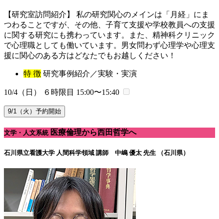
【研究室訪問紹介】 私の研究関心のメインは「月経」にま
つわることですが、その他、子育て支援や学校教員への支援
に関する研究にも携わっています。また、精神科クリニック
で心理職としても働いています。男女問わず心理学や心理支
援に関心のある方はどなたでもお越しください！
特 徴
研究事例紹介／実験・実演
10/4（日） ６時限目
15:00〜15:40
9/1（火）予約開始
医療倫理から西田哲学へ
文学・人文系統
石川県立看護大学 人間科学領域
講師 中嶋 優太 先生 （石川県）