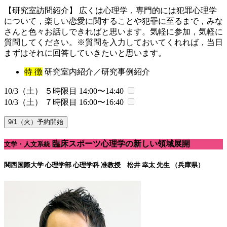
【研究室訪問紹介】 広くは心理学，専門的には犯罪心理学
について，楽しい恋愛に関することや犯罪に至るまで，みな
さんと色々お話しできればと思います。気軽に参加，気軽に
質問してください。※質問を入力しておいてくれれば，当日
まずはそれに回答していきたいと思います。
特 徴
研究室内紹介／研究事例紹介
10/3（土） ５時限目
14:00〜14:40
10/3（土） ７時限目
16:00〜16:40
9/1（火）予約開始
臨床スポーツ心理学の新しい領域展開
文学・人文系統
関西国際大学 心理学部 心理学科
准教授 松井 幸太 先生 （兵庫県）