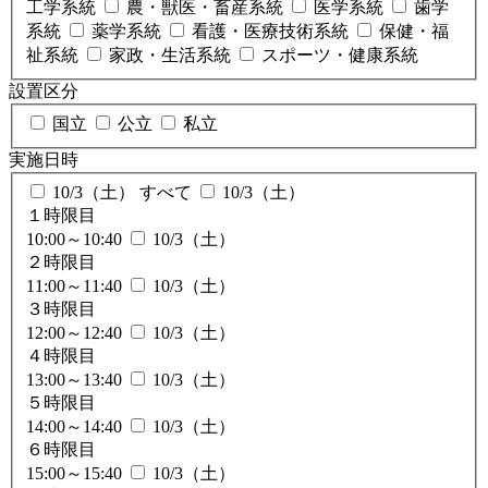
工学系統
農・獣医・畜産系統
医学系統
歯学
系統
薬学系統
看護・医療技術系統
保健・福
祉系統
家政・生活系統
スポーツ・健康系統
設置区分
国立
公立
私立
実施日時
10/3（土） すべて
10/3（土）
１時限目
10:00～10:40
10/3（土）
２時限目
11:00～11:40
10/3（土）
３時限目
12:00～12:40
10/3（土）
４時限目
13:00～13:40
10/3（土）
５時限目
14:00～14:40
10/3（土）
６時限目
15:00～15:40
10/3（土）