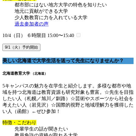
都市部にはない地方大学の特色を知りたい
地元に貢献ができる大学
少人数教育に力を入れている大学
過去参加者の声
10/4（日） ６時限目
15:00〜15:40
9/1（火）予約開始
美しい北海道で大学生活を送って先生になりませんか？
北海道教育大学
（北海道）
5キャンパスの魅力を在学生と紹介します。多様な都市や地
域を持つ北海道は教育資源も研究対象も豊富。☆先生を目指
したい人（札幌／旭川／釧路）☆芸術やスポーツから社会を
考えたい人（岩見沢）☆国際的視野と地域理解力を獲得した
い人（函館）←ぜひ参加！
特徴・こだわり
先輩学生の話が聞きたい
教員免許の資格が取れる大学