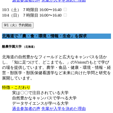
過去参加者の声
先輩が入学を決めた理由
10/3（土） ７時限目
16:00〜16:40
10/4（日） ７時限目
16:00〜16:40
9/1（火）予約開始
北海道で「農・食・環境・情報・生命」を探求
酪農学園大学
（北海道）
北海道の自然豊かなフィールドと広大なキャンパスを活か
し、「知に足つけて、どこまでも。」のVisionのもとで学び
の場を提供しています。農学・食品・健康・環境・情報・経
営・獣医学・獣医保健看護学など未来に向けた学問と研究を
展開しています。
特徴・こだわり
実は〇〇で注目されている大学
自然豊かなキャンパスで学べる大学
データサイエンスが学べる大学
過去参加者の声
先輩が入学を決めた理由