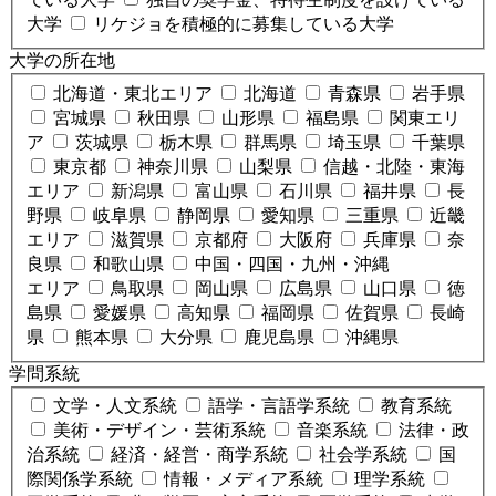
大学
リケジョを積極的に募集している大学
大学の所在地
北海道・東北エリア
北海道
青森県
岩手県
宮城県
秋田県
山形県
福島県
関東エリ
ア
茨城県
栃木県
群馬県
埼玉県
千葉県
東京都
神奈川県
山梨県
信越・北陸・東海
エリア
新潟県
富山県
石川県
福井県
長
野県
岐阜県
静岡県
愛知県
三重県
近畿
エリア
滋賀県
京都府
大阪府
兵庫県
奈
良県
和歌山県
中国・四国・九州・沖縄
エリア
鳥取県
岡山県
広島県
山口県
徳
島県
愛媛県
高知県
福岡県
佐賀県
長崎
県
熊本県
大分県
鹿児島県
沖縄県
学問系統
文学・人文系統
語学・言語学系統
教育系統
美術・デザイン・芸術系統
音楽系統
法律・政
治系統
経済・経営・商学系統
社会学系統
国
際関係学系統
情報・メディア系統
理学系統