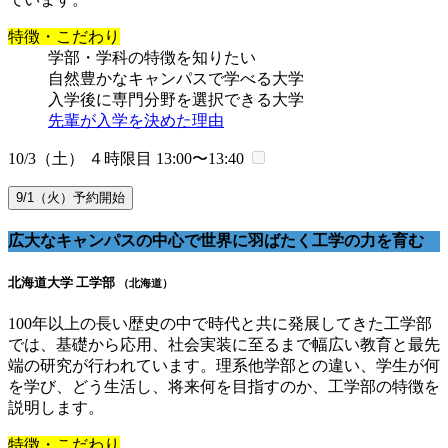
特徴・こだわり
学部・学科の特徴を知りたい
自然豊かなキャンパスで学べる大学
入学後に専門分野を選択できる大学
先輩が入学を決めた理由
10/3（土） ４時限目
13:00〜13:40
9/1（火）予約開始
広大なキャンパスの中心で世界に羽ばたく工学の力を育む
北海道大学 工学部
（北海道）
100年以上の長い歴史の中で時代と共に発展してきた工学部
では、基礎から応用、社会実装に至るまで幅広い教育と最先
端の研究が行われています。理系他学部との違い、学生が何
を学び、どう生活し、将来何を目指すのか、工学部の特徴を
説明します。
特徴・こだわり