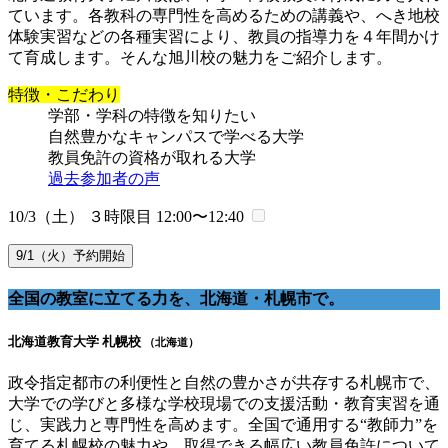
ています。各教科の専門性を高めるための講義や、へき地校
体験実習などの各種実習により、教員の指導力を４年間かけ
て育成します。そんな旭川校の魅力をご紹介します。
特徴・こだわり
学部・学科の特徴を知りたい
自然豊かなキャンパスで学べる大学
教員免許の資格が取れる大学
過去参加者の声
10/3（土） ３時限目
12:00〜12:40
9/1（火）予約開始
全国の教室に立てる力を、北海道・札幌市で。
北海道教育大学 札幌校
（北海道）
政令指定都市の利便性と自然の豊かさが共存する札幌市で、
大学での学びと多様な学校現場での支援活動・教育実習を通
じ、実践力と専門性を高めます。全国で通用する“教師力”を
育てる札幌校の魅力や、取得できる幅広い教員免許について