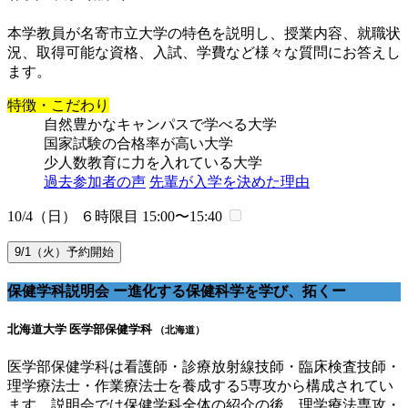
本学教員が名寄市立大学の特色を説明し、授業内容、就職状
況、取得可能な資格、入試、学費など様々な質問にお答えし
ます。
特徴・こだわり
自然豊かなキャンパスで学べる大学
国家試験の合格率が高い大学
少人数教育に力を入れている大学
過去参加者の声
先輩が入学を決めた理由
10/4（日） ６時限目
15:00〜15:40
9/1（火）予約開始
保健学科説明会 ー進化する保健科学を学び、拓くー
北海道大学 医学部保健学科
（北海道）
医学部保健学科は看護師・診療放射線技師・臨床検査技師・
理学療法士・作業療法士を養成する5専攻から構成されてい
ます。説明会では保健学科全体の紹介の後、理学療法専攻・