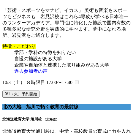
「芸術・スポーツをマナビ、イカス」 美術も音楽もスポー
ツもビジネスも！岩見沢校はこれら4専攻が学べる日本唯一
のワンダーアカデミア。専門性に特化した施設で国内有数の
多種多彩な研究分野を実践的に学べます。夢中になれる場
所、岩見沢をご紹介します。
特徴・こだわり
学部・学科の特徴を知りたい
自慢の施設がある大学
企業や自治体と連携した取り組みがある大学
過去参加者の声
10/3（土） ８時限目
17:00〜17:40
9/1（火）予約開始
北の大地 旭川で拓く教育の最前線
北海道教育大学 旭川校
（北海道）
北海道教育大学旭川校は、中学・高校教員の育成に力を入れ