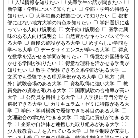
入試情報を知りたい
先輩学生の話が聞きたい
新学部・学科について知りたい
学部・学科の特徴を
知りたい
大学独自の授業について知りたい
都市
部にはない地方大学の特色を知りたい
学部選択に迷
っている人向け説明会
女子向け説明会
医学に興
味のある人向け説明会
自然豊かなキャンパスで学べ
る大学
自慢の施設がある大学
めずらしい学問を
学べる大学
データサイエンスが学べる大学
得意
な数学を活かせる学問が知りたい
得意な外国語を活
かせる学問が知りたい
得意な理科を活かせる学問が
知りたい
数学で受験できる文系学部がある大学
文系でも受験できる理系学部がある大学
地方（県
外）試験会場のある大学
資格取得に強い大学
教
員免許の資格が取れる大学
国家試験の合格率が高い
大学
公務員を目指せる大学
入学後に専門分野を
選択できる大学
カリキュラム・ゼミに特徴がある大
学
学部・学科横断で履修できる科目のある大学
文理融合の学びができる大学
地元に貢献ができる大
学
企業や自治体と連携した取り組みがある大学
少人数教育に力を入れている大学
留学制度が充実し
ている大学
独自の奨学金、特待生制度を設けている