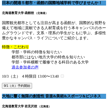
日本の開港５都市・函館の国際地域学科で学びませんか！
北海道教育大学 函館校
（北海道）
国際観光都市としても注目が高まる函館が、国際的な視野を
備えて地域に貢献できる人材育成を行う本キャンパスのホー
ムグラウンドです。文系・理系の学生がともに学ぶ、多様性
豊かなキャンパス・ライフについてご紹介します。
特徴・こだわり
学部・学科の特徴を知りたい
都市部にはない地方大学の特色を知りたい
学部・学科横断で履修できる科目のある大学
過去参加者の声
10/3（土） ４時限目
13:00〜13:40
9/1（火）予約開始
大地に響く無限の創造性 音楽&美術&スポーツ&ビジネス
北海道教育大学 岩見沢校
（北海道）