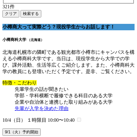
321
件
クリア
検索する
小樽商大って実際どう？現役学生からお話します！
小樽商科大学
（北海道）
北海道札幌市の隣町である観光都市小樽市にキャンパスを構
える小樽商科大学です。当日は、現役学生から大学での学
び、課外活動、生活等広くご紹介します。また、小樽商科大
学の教員にも登壇いただく予定です。是非、ご覧ください。
特徴・こだわり
先輩学生の話が聞きたい
学部・学科横断で履修できる科目のある大学
企業や自治体と連携した取り組みがある大学
先輩が入学を決めた理由
10/4（日） １時限目
10:00〜10:40
9/1（火）予約開始