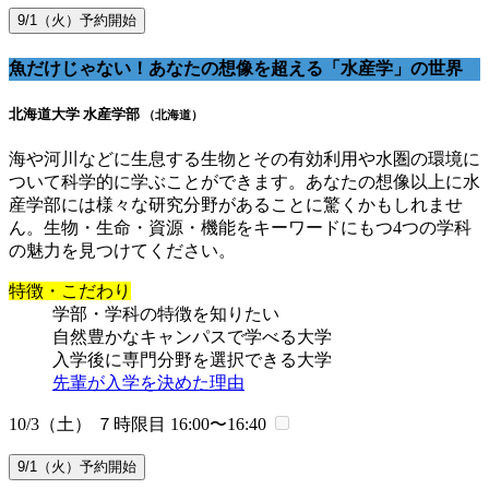
9/1（火）予約開始
魚だけじゃない！あなたの想像を超える「水産学」の世界
北海道大学 水産学部
（北海道）
海や河川などに生息する生物とその有効利用や水圏の環境に
ついて科学的に学ぶことができます。あなたの想像以上に水
産学部には様々な研究分野があることに驚くかもしれませ
ん。生物・生命・資源・機能をキーワードにもつ4つの学科
の魅力を見つけてください。
特徴・こだわり
学部・学科の特徴を知りたい
自然豊かなキャンパスで学べる大学
入学後に専門分野を選択できる大学
先輩が入学を決めた理由
10/3（土） ７時限目
16:00〜16:40
9/1（火）予約開始