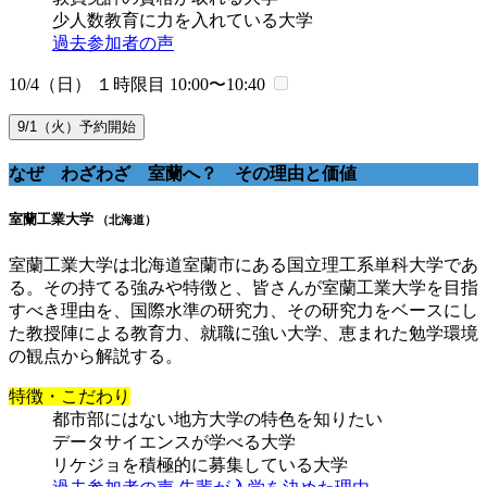
少人数教育に力を入れている大学
過去参加者の声
10/4（日） １時限目
10:00〜10:40
9/1（火）予約開始
なぜ わざわざ 室蘭へ？ その理由と価値
室蘭工業大学
（北海道）
室蘭工業大学は北海道室蘭市にある国立理工系単科大学であ
る。その持てる強みや特徴と、皆さんが室蘭工業大学を目指
すべき理由を、国際水準の研究力、その研究力をベースにし
た教授陣による教育力、就職に強い大学、恵まれた勉学環境
の観点から解説する。
特徴・こだわり
都市部にはない地方大学の特色を知りたい
データサイエンスが学べる大学
リケジョを積極的に募集している大学