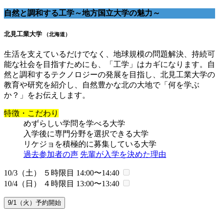
自然と調和する工学～地方国立大学の魅力～
北見工業大学
（北海道）
生活を支えているだけでなく、地球規模の問題解決、持続可
能な社会を目指すためにも、「工学」はカギになります。自
然と調和するテクノロジーの発展を目指し、北見工業大学の
教育や研究を紹介し、自然豊かな北の大地で「何を学ぶ
か？」をお伝えします。
特徴・こだわり
めずらしい学問を学べる大学
入学後に専門分野を選択できる大学
リケジョを積極的に募集している大学
過去参加者の声
先輩が入学を決めた理由
10/3（土） ５時限目
14:00〜14:40
10/4（日） ４時限目
13:00〜13:40
9/1（火）予約開始